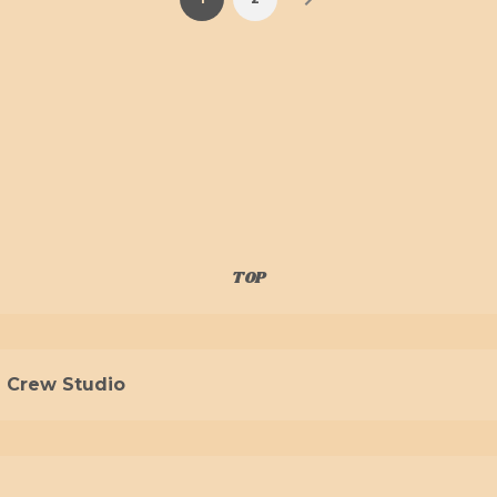
TOP
 Crew Studio