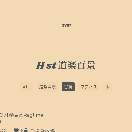
TOP
H st 道楽百景
ALL
道楽百景
写真
マティス
本
71:蕎麦とRagtime
真
9:00
9
FiNO Crew限定