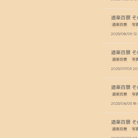
道楽百景 その
道楽百景
写
2025/08/09 12
道楽百景 そ
道楽百景
写
2025/07/03 20
道楽百景 そ
道楽百景
写
2025/06/05 18
道楽百景 そ
道楽百景
写