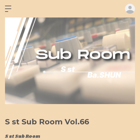
ロ
S st Sub Room Vol.66
S st Sub Room