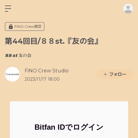
ロ
FiNO Crew限定
第44回目/８８st.『友の会』
88 st 友の会
FiNO Crew Studio
フォロー
2023/11/17 18:00
Bitfan IDでログイン