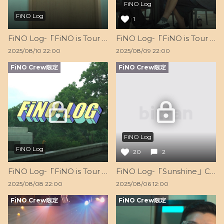
FiNO Log
FiNO Log
1
FiNO Log-「FiNO is Tour Okayama-Osaka behind the scene」
FiNO Log-「FiNO is Tour Nagoya-Shizuoka behind the scene」
2025/08/10 22:00
2025/08/09 22:00
FiNO Crew限定
FiNO Crew限定
FiNO Log
FiNO Log
20
2
FiNO Log-「FiNO is Tour Kumamoto-Fukuoka behind the scene」
FiNO Log-「Sunshine」CLIP Collection
2025/08/08 22:00
2025/08/06 12:00
FiNO Crew限定
FiNO Crew限定