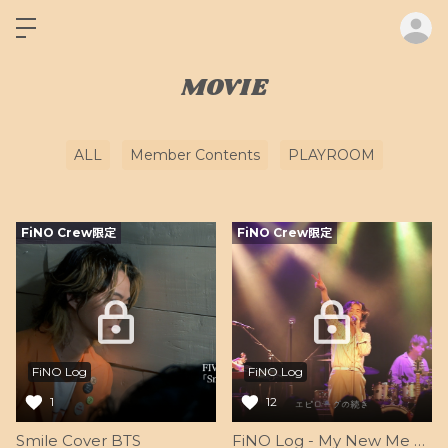
ロ
MOVIE
ALL
Member Contents
PLAYROOM
FiNO Crew限定
FiNO Crew限定
FiNO Log
FiNO Log
1
12
Smile Cover BTS
FiNO Log - My New Me ~ FiNO is Tour at 岡山YEBISU YA PRO