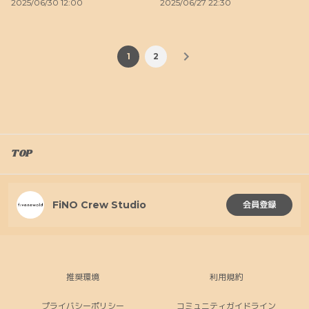
2025/06/30 12:00
2025/06/27 22:30
1
2
TOP
FiNO Crew Studio
会員登録
推奨環境
利用規約
プライバシーポリシー
コミュニティガイドライン