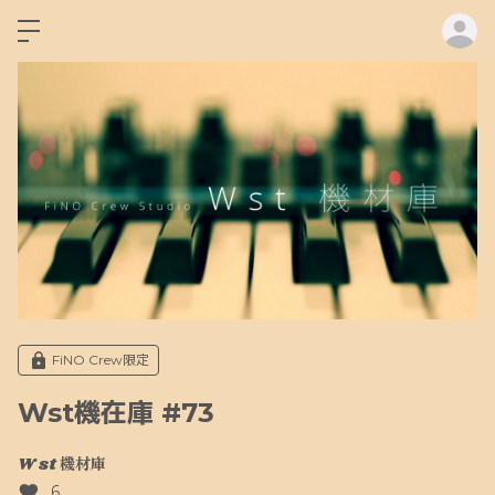
ロ
FiNO Crew限定
Wst機在庫 #73
W st 機材庫
6