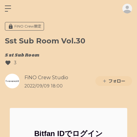
ロ
FiNO Crew限定
Sst Sub Room Vol.30
S st Sub Room
3
FiNO Crew Studio
フォロー
2022/09/09 18:00
Bitfan IDでログイン