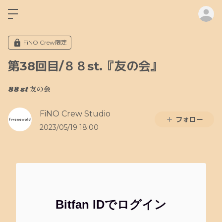
ロ
FiNO Crew限定
第38回目/８８st.『友の会』
88 st 友の会
FiNO Crew Studio
フォロー
2023/05/19 18:00
Bitfan IDでログイン