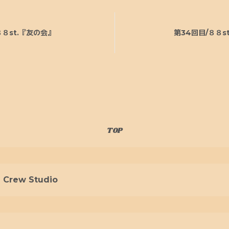
８８st.『友の会』
第34回目/８８s
TOP
 Crew Studio