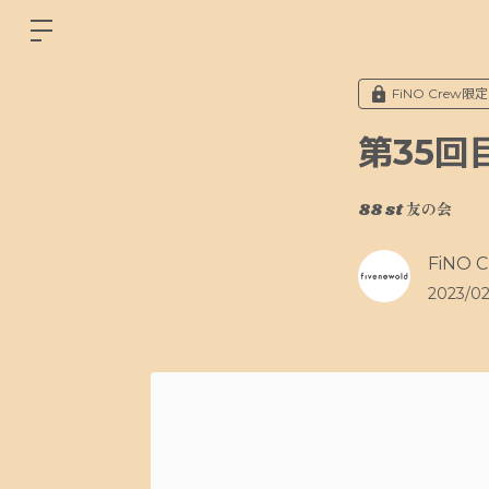
FiNO Crew限定
第35回
88 st 友の会
FiNO C
2023/02