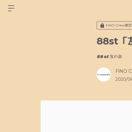
FiNO Crew限定
88st「
88 st 友の会
FiNO C
2020/06